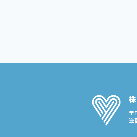
株
〒5
滋